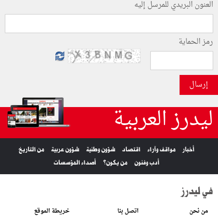
العنون البريدي للمرسل إليه
رمز الحماية
إرسال
ليدرز العربية
أخبار
مواقف وآراء
اقتصاد
شؤون وطنية
شؤون عربية
من التاريخ
أدب وفنون
من يكون؟
أصداء المؤسسات
في ليدرز
من نحن
اتصل بنا
خريطة الموقع