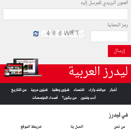
العنون البريدي للمرسل إليه
رمز الحماية
إرسال
ليدرز العربية
أخبار
مواقف وآراء
اقتصاد
شؤون وطنية
شؤون عربية
من التاريخ
أدب وفنون
من يكون؟
أصداء المؤسسات
في ليدرز
من نحن
اتصل بنا
خريطة الموقع