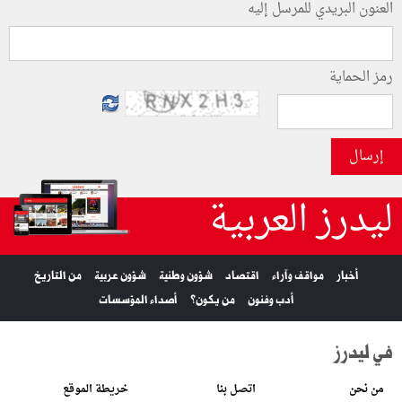
العنون البريدي للمرسل إليه
رمز الحماية
إرسال
ليدرز العربية
أخبار
مواقف وآراء
اقتصاد
شؤون وطنية
شؤون عربية
من التاريخ
أدب وفنون
من يكون؟
أصداء المؤسسات
في ليدرز
من نحن
اتصل بنا
خريطة الموقع