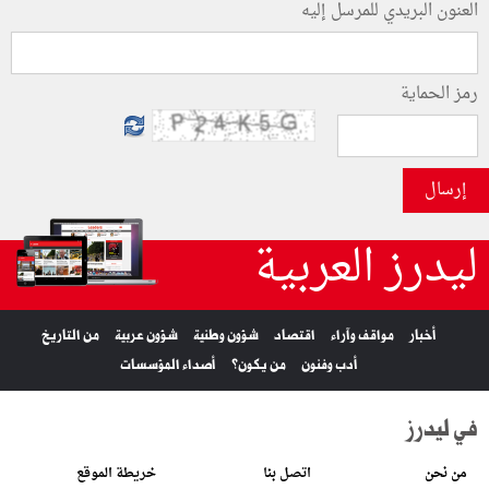
العنون البريدي للمرسل إليه
رمز الحماية
إرسال
ليدرز العربية
أخبار
مواقف وآراء
اقتصاد
شؤون وطنية
شؤون عربية
من التاريخ
أدب وفنون
من يكون؟
أصداء المؤسسات
في ليدرز
من نحن
اتصل بنا
خريطة الموقع