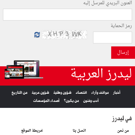
العنون البريدي للمرسل إليه
رمز الحماية
إرسال
ليدرز العربية
أخبار
مواقف وآراء
اقتصاد
شؤون وطنية
شؤون عربية
من التاريخ
أدب وفنون
من يكون؟
أصداء المؤسسات
في ليدرز
من نحن
اتصل بنا
خريطة الموقع