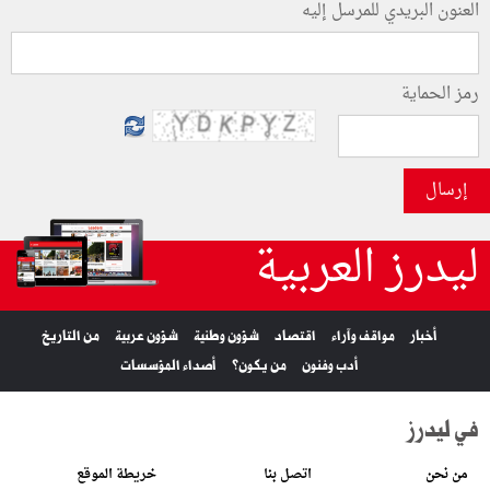
العنون البريدي للمرسل إليه
رمز الحماية
إرسال
ليدرز العربية
أخبار
مواقف وآراء
اقتصاد
شؤون وطنية
شؤون عربية
من التاريخ
أدب وفنون
من يكون؟
أصداء المؤسسات
في ليدرز
من نحن
اتصل بنا
خريطة الموقع