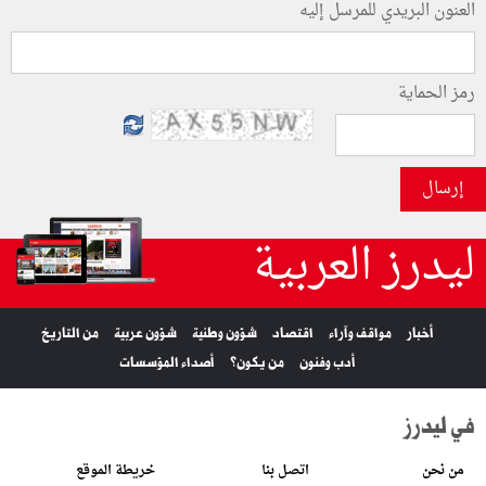
العنون البريدي للمرسل إليه
رمز الحماية
إرسال
ليدرز العربية
أخبار
مواقف وآراء
اقتصاد
شؤون وطنية
شؤون عربية
من التاريخ
أدب وفنون
من يكون؟
أصداء المؤسسات
في ليدرز
من نحن
اتصل بنا
خريطة الموقع