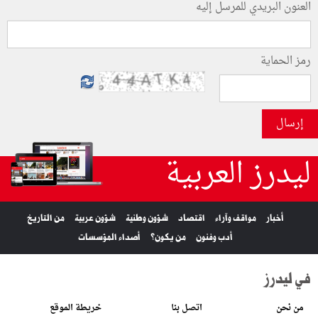
العنون البريدي للمرسل إليه
رمز الحماية
إرسال
ليدرز العربية
أخبار
مواقف وآراء
اقتصاد
شؤون وطنية
شؤون عربية
من التاريخ
أدب وفنون
من يكون؟
أصداء المؤسسات
في ليدرز
من نحن
اتصل بنا
خريطة الموقع