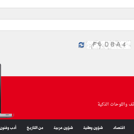
تف واللوحات الذكية
اقتصاد
شؤون وطنية
شؤون عربية
من التاريخ
أدب وفنون