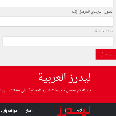
العنون البريدي للمرسل إليه
رمز الحماية
إرسال
ليدرز العربية
بإمكانكم تحميل تطبيقات ليدرز المجانية على مختلف الهوا
أخبار
مواقف وآراء