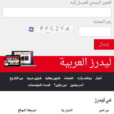
العنون البريدي للمرسل إليه
رمز الحماية
إرسال
ليدرز العربية
أخبار
مواقف وآراء
اقتصاد
شؤون وطنية
شؤون عربية
من التاريخ
أدب وفنون
من يكون؟
أصداء المؤسسات
في ليدرز
من نحن
اتصل بنا
خريطة الموقع