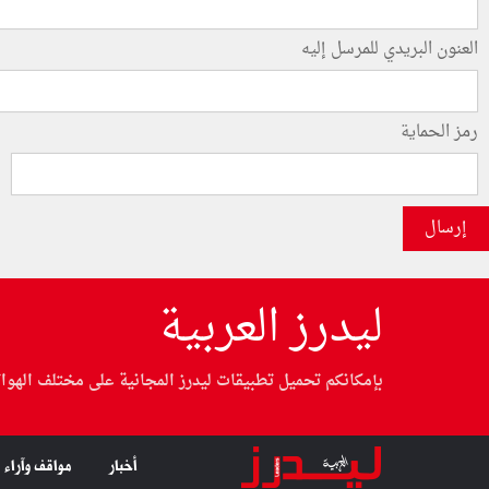
العنون البريدي للمرسل إليه
رمز الحماية
إرسال
ليدرز العربية
بإمكانكم تحميل تطبيقات ليدرز المجانية على مختلف الهوا
أخبار
مواقف وآراء