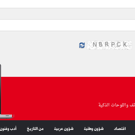
تف واللوحات الذكية
اقتصاد
شؤون وطنية
شؤون عربية
من التاريخ
أدب وفنون