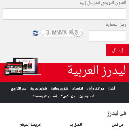
العنون البريدي للمرسل إليه
رمز الحماية
إرسال
ليدرز العربية
أخبار
مواقف وآراء
اقتصاد
شؤون وطنية
شؤون عربية
من التاريخ
أدب وفنون
من يكون؟
أصداء المؤسسات
في ليدرز
من نحن
اتصل بنا
خريطة الموقع