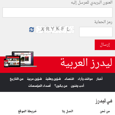
العنون البريدي للمرسل إليه
رمز الحماية
إرسال
ليدرز العربية
أخبار
مواقف وآراء
اقتصاد
شؤون وطنية
شؤون عربية
من التاريخ
أدب وفنون
من يكون؟
أصداء المؤسسات
في ليدرز
من نحن
اتصل بنا
خريطة الموقع