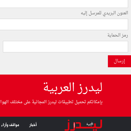
العنون البريدي للمرسل إليه
رمز الحماية
إرسال
ليدرز العربية
بإمكانكم تحميل تطبيقات ليدرز المجانية على مختلف الهوا
أخبار
مواقف وآراء