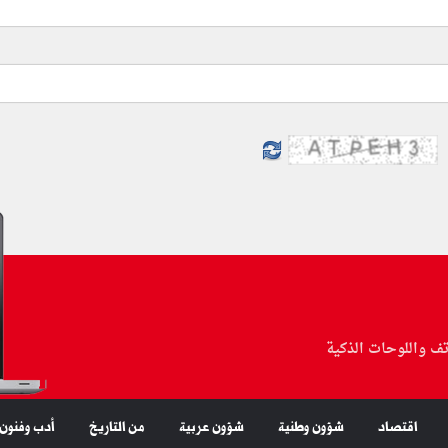
تف واللوحات الذكية
اقتصاد
شؤون وطنية
شؤون عربية
من التاريخ
أدب وفنون