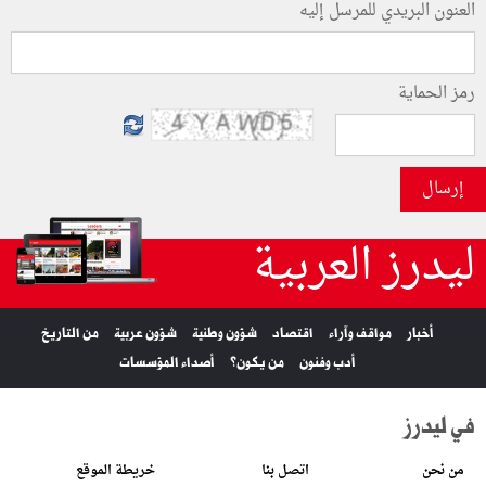
العنون البريدي للمرسل إليه
رمز الحماية
إرسال
ليدرز العربية
أخبار
مواقف وآراء
اقتصاد
شؤون وطنية
شؤون عربية
من التاريخ
أدب وفنون
من يكون؟
أصداء المؤسسات
في ليدرز
من نحن
اتصل بنا
خريطة الموقع