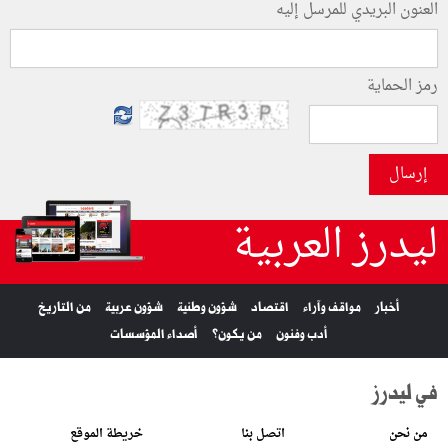
العنون البريدي للمرسل إليه
رمز الحماية
إرسال
ليدرز العربية
أخبار
مواقف وآراء
اقتصاد
شؤون وطنية
شؤون عربية
من التاريخ
أدب وفنون
من يكون؟
أصداء المؤسسات
في ليدرز
من نحن
اتصل بنا
خريطة الموقع