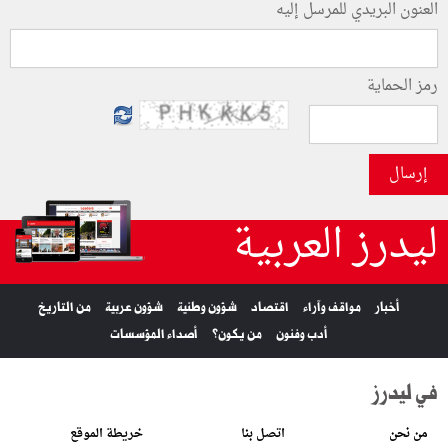
العنون البريدي للمرسل إليه
رمز الحماية
إرسال
ليدرز العربية
أخبار
مواقف وآراء
اقتصاد
شؤون وطنية
شؤون عربية
من التاريخ
أدب وفنون
من يكون؟
أصداء المؤسسات
في ليدرز
من نحن
اتصل بنا
خريطة الموقع