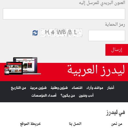
العنون البريدي للمرسل إليه
رمز الحماية
إرسال
ليدرز العربية
أخبار
مواقف وآراء
اقتصاد
شؤون وطنية
شؤون عربية
من التاريخ
أدب وفنون
من يكون؟
أصداء المؤسسات
في ليدرز
من نحن
اتصل بنا
خريطة الموقع