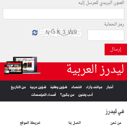
العنون البريدي للمرسل إليه
رمز الحماية
إرسال
ليدرز العربية
أخبار
مواقف وآراء
اقتصاد
شؤون وطنية
شؤون عربية
من التاريخ
أدب وفنون
من يكون؟
أصداء المؤسسات
في ليدرز
من نحن
اتصل بنا
خريطة الموقع