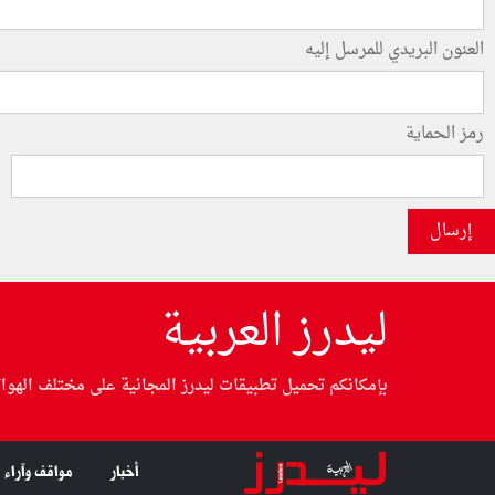
العنون البريدي للمرسل إليه
رمز الحماية
إرسال
ليدرز العربية
بإمكانكم تحميل تطبيقات ليدرز المجانية على مختلف الهوا
أخبار
مواقف وآراء