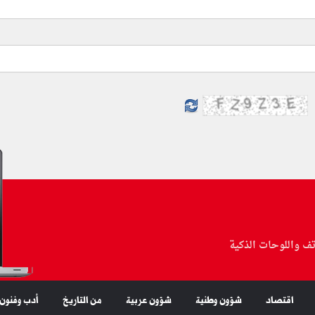
تف واللوحات الذكية
اقتصاد
شؤون وطنية
شؤون عربية
من التاريخ
أدب وفنون