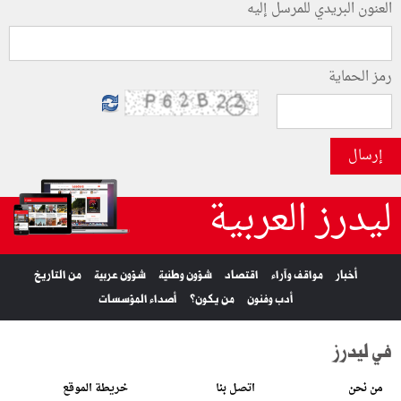
العنون البريدي للمرسل إليه
رمز الحماية
إرسال
ليدرز العربية
أخبار
مواقف وآراء
اقتصاد
شؤون وطنية
شؤون عربية
من التاريخ
أدب وفنون
من يكون؟
أصداء المؤسسات
في ليدرز
من نحن
اتصل بنا
خريطة الموقع