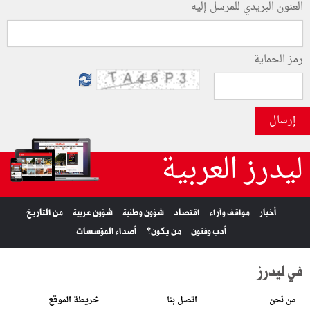
العنون البريدي للمرسل إليه
رمز الحماية
إرسال
ليدرز العربية
أخبار
مواقف وآراء
اقتصاد
شؤون وطنية
شؤون عربية
من التاريخ
أدب وفنون
من يكون؟
أصداء المؤسسات
في ليدرز
من نحن
اتصل بنا
خريطة الموقع