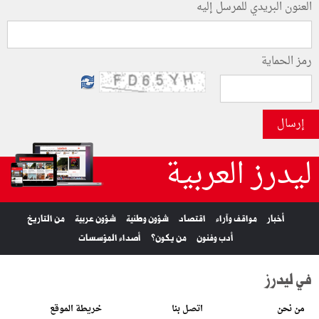
العنون البريدي للمرسل إليه
رمز الحماية
إرسال
ليدرز العربية
أخبار
مواقف وآراء
اقتصاد
شؤون وطنية
شؤون عربية
من التاريخ
أدب وفنون
من يكون؟
أصداء المؤسسات
في ليدرز
من نحن
اتصل بنا
خريطة الموقع