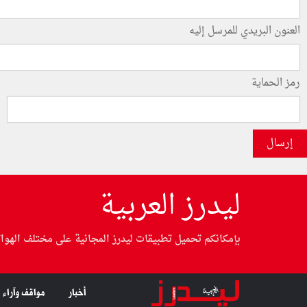
العنون البريدي للمرسل إليه
رمز الحماية
إرسال
ليدرز العربية
بإمكانكم تحميل تطبيقات ليدرز المجانية على مختلف الهوا
أخبار
مواقف وآراء