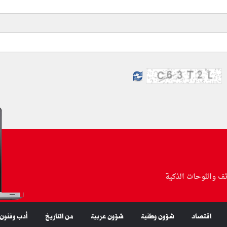
تف واللوحات الذكية
اقتصاد
شؤون وطنية
شؤون عربية
من التاريخ
أدب وفنون