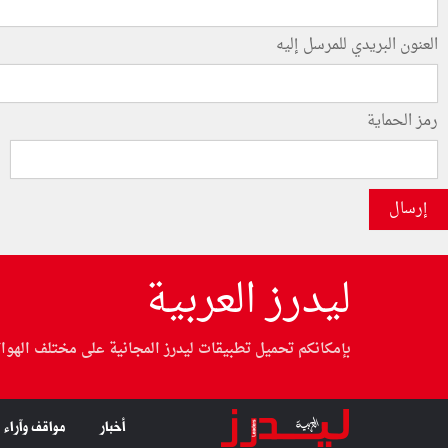
العنون البريدي للمرسل إليه
رمز الحماية
إرسال
ليدرز العربية
بإمكانكم تحميل تطبيقات ليدرز المجانية على مختلف الهوا
أخبار
مواقف وآراء