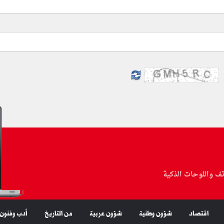
تف واللوحات الذكية
اقتصاد
شؤون وطنية
شؤون عربية
من التاريخ
أدب وفنون