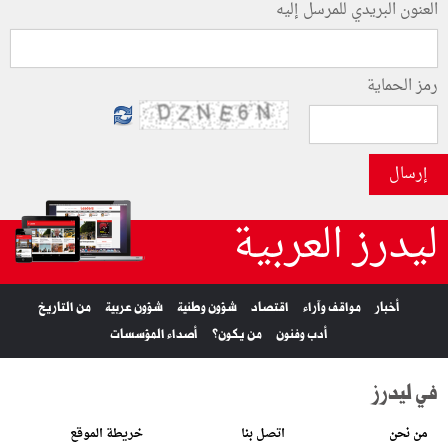
العنون البريدي للمرسل إليه
رمز الحماية
إرسال
ليدرز العربية
أخبار
مواقف وآراء
اقتصاد
شؤون وطنية
شؤون عربية
من التاريخ
أدب وفنون
من يكون؟
أصداء المؤسسات
في ليدرز
من نحن
اتصل بنا
خريطة الموقع