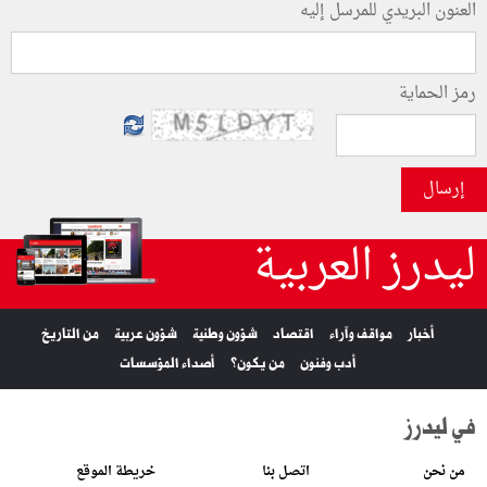
العنون البريدي للمرسل إليه
رمز الحماية
إرسال
ليدرز العربية
أخبار
مواقف وآراء
اقتصاد
شؤون وطنية
شؤون عربية
من التاريخ
أدب وفنون
من يكون؟
أصداء المؤسسات
في ليدرز
من نحن
اتصل بنا
خريطة الموقع