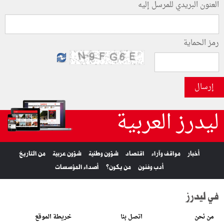
العنون البريدي للمرسل إليه
رمز الحماية
إرسال
ليدرز العربية
أخبار
مواقف وآراء
اقتصاد
شؤون وطنية
شؤون عربية
من التاريخ
أدب وفنون
من يكون؟
أصداء المؤسسات
في ليدرز
من نحن
اتصل بنا
خريطة الموقع