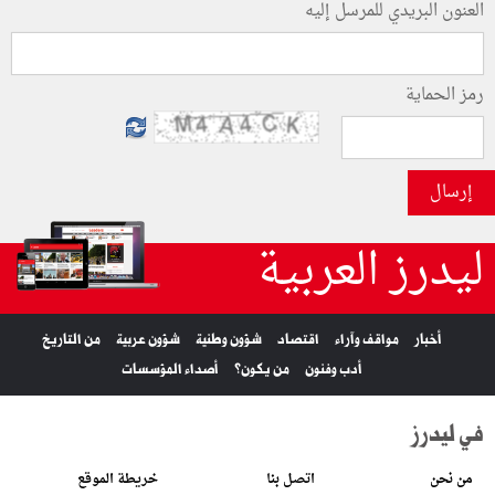
العنون البريدي للمرسل إليه
رمز الحماية
إرسال
ليدرز العربية
أخبار
مواقف وآراء
اقتصاد
شؤون وطنية
شؤون عربية
من التاريخ
أدب وفنون
من يكون؟
أصداء المؤسسات
في ليدرز
من نحن
اتصل بنا
خريطة الموقع