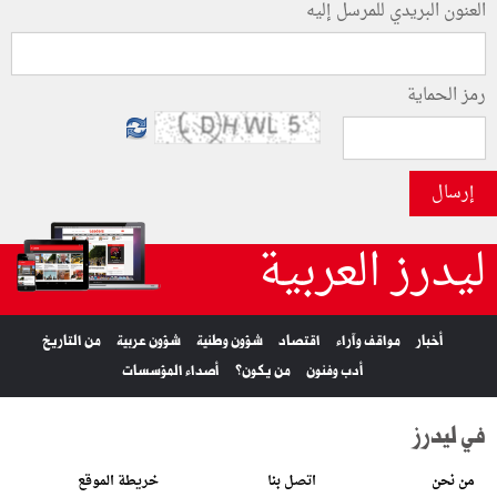
العنون البريدي للمرسل إليه
رمز الحماية
إرسال
ليدرز العربية
أخبار
مواقف وآراء
اقتصاد
شؤون وطنية
شؤون عربية
من التاريخ
أدب وفنون
من يكون؟
أصداء المؤسسات
في ليدرز
من نحن
اتصل بنا
خريطة الموقع