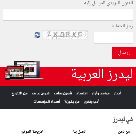
العنون البريدي للمرسل إليه
رمز الحماية
إرسال
ليدرز العربية
أخبار
مواقف وآراء
اقتصاد
شؤون وطنية
شؤون عربية
من التاريخ
أدب وفنون
من يكون؟
أصداء المؤسسات
في ليدرز
من نحن
اتصل بنا
خريطة الموقع