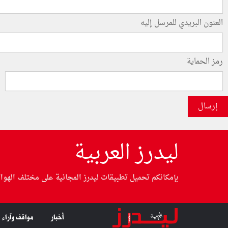
العنون البريدي للمرسل إليه
رمز الحماية
إرسال
ليدرز العربية
بإمكانكم تحميل تطبيقات ليدرز المجانية على مختلف الهوا
أخبار
مواقف وآراء