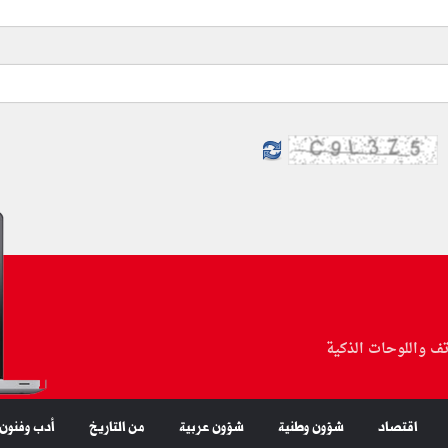
تف واللوحات الذكية
اقتصاد
شؤون وطنية
شؤون عربية
من التاريخ
أدب وفنون