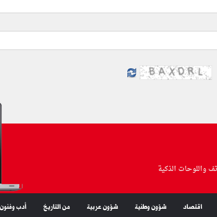
تف واللوحات الذكية
اقتصاد
شؤون وطنية
شؤون عربية
من التاريخ
أدب وفنون