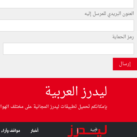
العنون البريدي للمرسل إليه
رمز الحماية
إرسال
ليدرز العربية
بإمكانكم تحميل تطبيقات ليدرز المجانية على مختلف الهوا
أخبار
مواقف وآراء