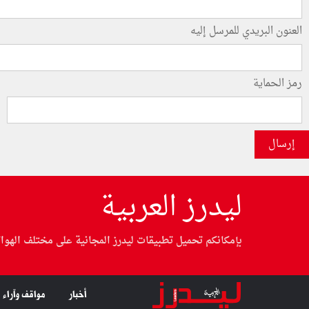
العنون البريدي للمرسل إليه
رمز الحماية
إرسال
ليدرز العربية
بإمكانكم تحميل تطبيقات ليدرز المجانية على مختلف الهوا
أخبار
مواقف وآراء