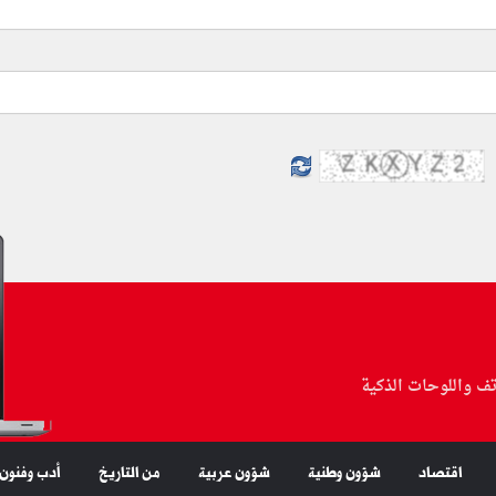
تف واللوحات الذكية
اقتصاد
شؤون وطنية
شؤون عربية
من التاريخ
أدب وفنون