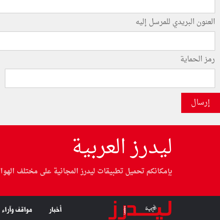
العنون البريدي للمرسل إليه
رمز الحماية
إرسال
ليدرز العربية
بإمكانكم تحميل تطبيقات ليدرز المجانية على مختلف الهوا
أخبار
مواقف وآراء