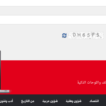
تف واللوحات الذكية
اقتصاد
شؤون وطنية
شؤون عربية
من التاريخ
أدب وفنون