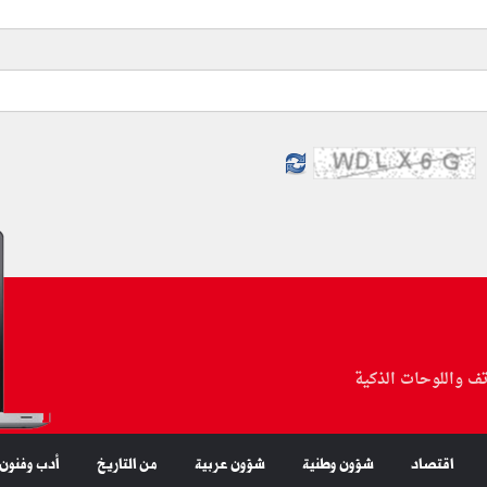
تف واللوحات الذكية
اقتصاد
شؤون وطنية
شؤون عربية
من التاريخ
أدب وفنون