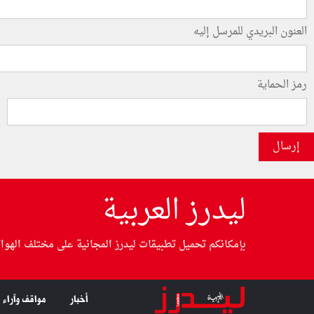
العنون البريدي للمرسل إليه
رمز الحماية
إرسال
ليدرز العربية
بإمكانكم تحميل تطبيقات ليدرز المجانية على مختلف الهوا
أخبار
مواقف وآراء