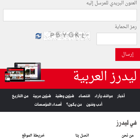
العنون البريدي للمرسل إليه
رمز الحماية
إرسال
ليدرز العربية
أخبار
مواقف وآراء
اقتصاد
شؤون وطنية
شؤون عربية
من التاريخ
أدب وفنون
من يكون؟
أصداء المؤسسات
في ليدرز
من نحن
اتصل بنا
خريطة الموقع