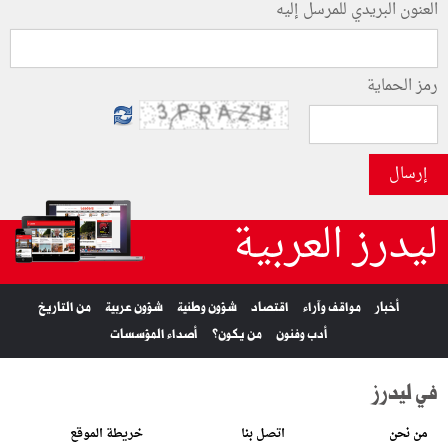
العنون البريدي للمرسل إليه
رمز الحماية
إرسال
ليدرز العربية
أخبار
مواقف وآراء
اقتصاد
شؤون وطنية
شؤون عربية
من التاريخ
أدب وفنون
من يكون؟
أصداء المؤسسات
في ليدرز
من نحن
اتصل بنا
خريطة الموقع