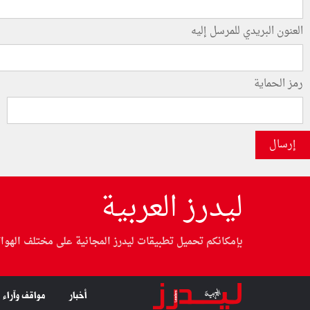
العنون البريدي للمرسل إليه
رمز الحماية
إرسال
ليدرز العربية
بإمكانكم تحميل تطبيقات ليدرز المجانية على مختلف الهوا
أخبار
مواقف وآراء