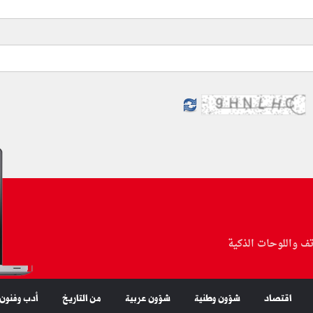
تف واللوحات الذكية
اقتصاد
شؤون وطنية
شؤون عربية
من التاريخ
أدب وفنون