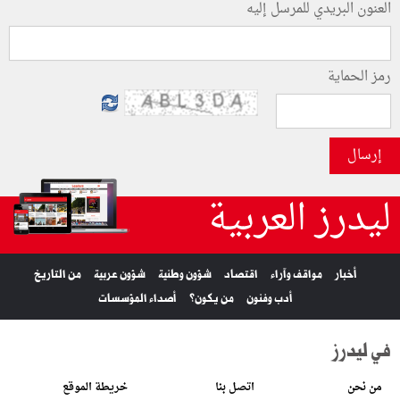
العنون البريدي للمرسل إليه
رمز الحماية
إرسال
ليدرز العربية
أخبار
مواقف وآراء
اقتصاد
شؤون وطنية
شؤون عربية
من التاريخ
أدب وفنون
من يكون؟
أصداء المؤسسات
في ليدرز
من نحن
اتصل بنا
خريطة الموقع