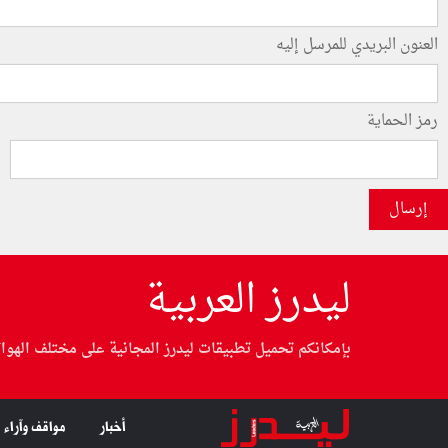
العنون البريدي للمرسل إليه
رمز الحماية
إرسال
ليدرز العربية
بإمكانكم تحميل تطبيقات ليدرز المجانية على مختلف الهوا
أخبار
مواقف وآراء