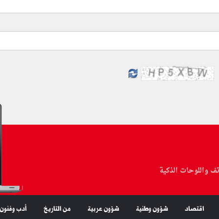
تف واللوحات الذكية
اقتصاد
شؤون وطنية
شؤون عربية
من التاريخ
أدب وفنون