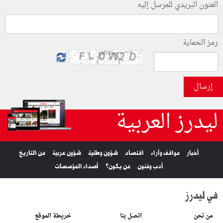
العنون البريدي للمرسل إليه
رمز الحماية
إرسال
ليدرز العربية
أخبار
مواقف وآراء
اقتصاد
شؤون وطنية
شؤون عربية
من التاريخ
أدب وفنون
من يكون؟
أصداء المؤسسات
في ليدرز
من نحن
اتصل بنا
خريطة الموقع