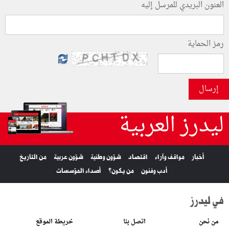
العنون البريدي للمرسل إليه
رمز الحماية
إرسال
ليدرز العربية
أخبار
مواقف وآراء
اقتصاد
شؤون وطنية
شؤون عربية
من التاريخ
أدب وفنون
من يكون؟
أصداء المؤسسات
في ليدرز
من نحن
اتصل بنا
خريطة الموقع