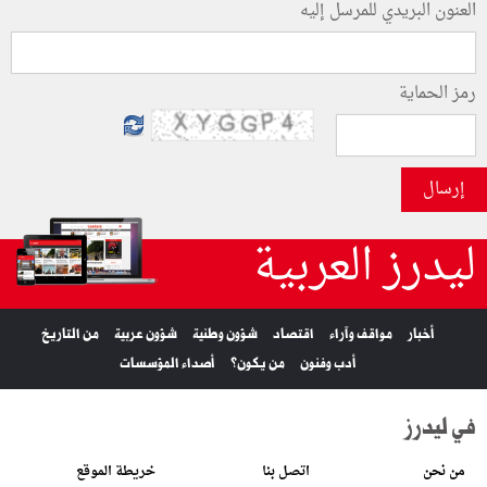
العنون البريدي للمرسل إليه
رمز الحماية
إرسال
ليدرز العربية
أخبار
مواقف وآراء
اقتصاد
شؤون وطنية
شؤون عربية
من التاريخ
أدب وفنون
من يكون؟
أصداء المؤسسات
في ليدرز
من نحن
اتصل بنا
خريطة الموقع