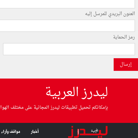
العنون البريدي للمرسل إليه
رمز الحماية
إرسال
ليدرز العربية
بإمكانكم تحميل تطبيقات ليدرز المجانية على مختلف الهوا
أخبار
مواقف وآراء