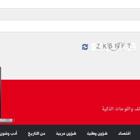
تف واللوحات الذكية
اقتصاد
شؤون وطنية
شؤون عربية
من التاريخ
أدب وفنون