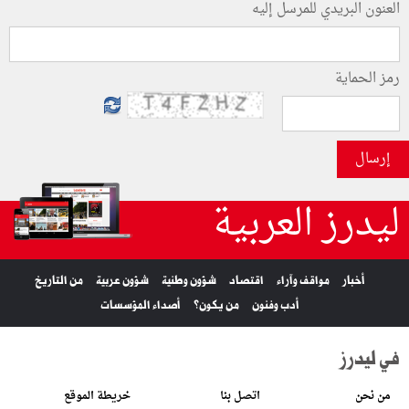
العنون البريدي للمرسل إليه
رمز الحماية
إرسال
ليدرز العربية
أخبار
مواقف وآراء
اقتصاد
شؤون وطنية
شؤون عربية
من التاريخ
أدب وفنون
من يكون؟
أصداء المؤسسات
في ليدرز
من نحن
اتصل بنا
خريطة الموقع