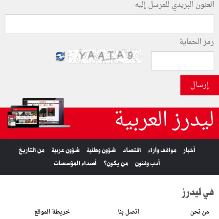
العنون البريدي للمرسل إليه
رمز الحماية
إرسال
ليدرز العربية
أخبار
مواقف وآراء
اقتصاد
شؤون وطنية
شؤون عربية
من التاريخ
أدب وفنون
من يكون؟
أصداء المؤسسات
في ليدرز
من نحن
اتصل بنا
خريطة الموقع