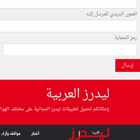
العنون البريدي للمرسل إليه
رمز الحماية
إرسال
ليدرز العربية
بإمكانكم تحميل تطبيقات ليدرز المجانية على مختلف الهوا
أخبار
مواقف وآراء