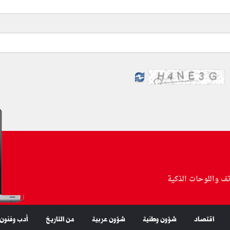
تف واللوحات الذكية
اقتصاد
شؤون وطنية
شؤون عربية
من التاريخ
أدب وفنون