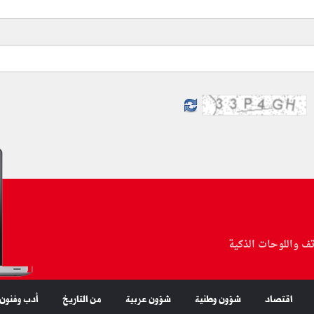
تف واللوحات الذكية
اقتصاد
شؤون وطنية
شؤون عربية
من التاريخ
أدب وفنون