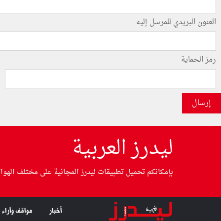
العنون البريدي للمرسل إليه
رمز الحماية
إرسال
ليدرز العربية
بإمكانكم تحميل تطبيقات ليدرز المجانية على مختلف الهوا
أخبار
مواقف وآراء