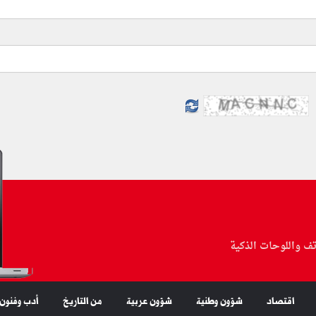
تف واللوحات الذكية
اقتصاد
شؤون وطنية
شؤون عربية
من التاريخ
أدب وفنون