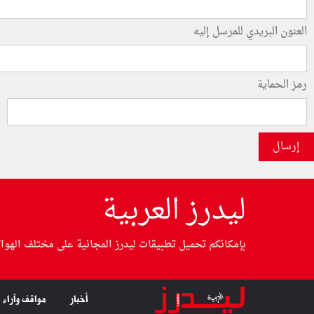
العنون البريدي للمرسل إليه
رمز الحماية
إرسال
ليدرز العربية
بإمكانكم تحميل تطبيقات ليدرز المجانية على مختلف الهوا
أخبار
مواقف وآراء